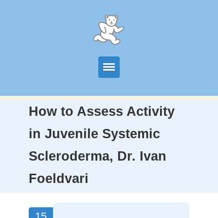
Start
How to Assess Activity
Unser Angebot
in Juvenile Systemic
Team
Scleroderma, Dr. Ivan
Wissenschaftkiche Arbeit
Foeldvari
Partner
15
Kontakt